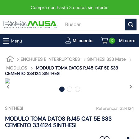
Compra con hasta 3 cuotas sin interés
Buscar
TÉRMINOS MÁS BUSCADOS
0
1
.
enchufe
2
.
interruptor
ENCHUFES E INTERRUPTORES
SINTHESI S33 Mate
MODULOS
MODULO TOMA DATOS RJ45 CAT 5E S33
3
.
luminaria vial led neo
CEMENTO 334124 SINTHESI
4
.
enchufes
5
.
foco
6
.
foco led
SINTHESI
Referencia:
334124
7
.
ampolleta
MODULO TOMA DATOS RJ45 CAT 5E S33
8
.
matixgo
CEMENTO 334124 SINTHESI
9
.
proyector led