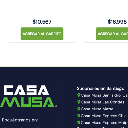
332324 SINTHESI
$
10
.
567
$
16
.
998
AGREGAR AL CARRITO
AGREGAR AL CAR
Sucursales en Santiago
Casa Musa San Isidro, Ca
Casa Musa Las Condes
Casa Musa Matta
Casa Musa Express Chic
Encuéntranos en:
Casa Musa Express Maip