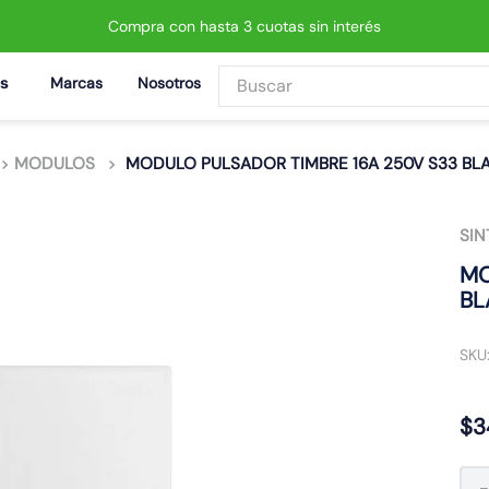
Compra con hasta 3 cuotas sin interés
Buscar
Marcas
Nosotros
BUSCADOS
MODULOS
MODULO PULSADOR TIMBRE 16A 250V S33 BLA
SIN
 led neo
MO
BL
SKU
$
3