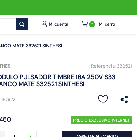
0
NCO MATE 332521 SINTHESI
THESI
Referencia:
332521
DULO PULSADOR TIMBRE 16A 250V S33
ANCO MATE 332521 SINTHESI
:
187622
450
PRECIO EXCLUSIVO INTERNET
AGREGAR AL CARRITO
－
＋