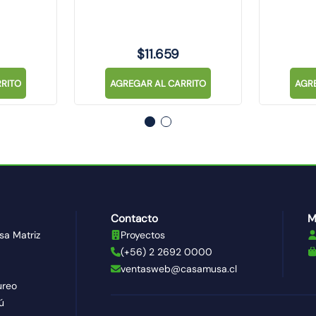
SINTHESI
$
11
.
659
RITO
AGREGAR AL CARRITO
AGR
Contacto
M
sa Matriz
Proyectos
(+56) 2 2692 0000
ventasweb@casamusa.cl
ureo
ú