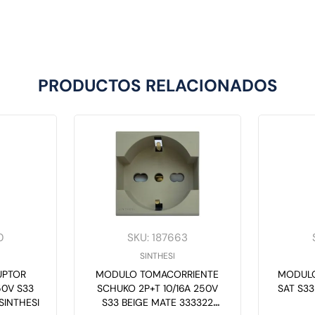
PRODUCTOS RELACIONADOS
0
SKU
:
187663
SINTHESI
UPTOR
MODULO TOMACORRIENTE
MODULO
50V S33
SCHUKO 2P+T 10/16A 250V
SAT S3
SINTHESI
S33 BEIGE MATE 333322