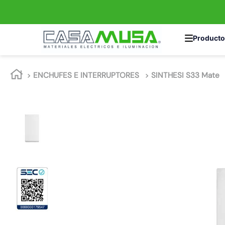
TÉRMINOS MÁS 
ENCHUFES E INTERRUPTORES
SINTHESI S33 Mate
1
.
interruptor
2
.
enchufe
3
.
luminaria vial
4
.
foco
5
.
enchufes
6
.
matixgo
7
.
foco led
8
.
ampolleta
9
.
proyector led