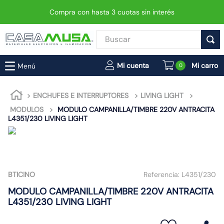
Compra con hasta 3 cuotas sin interés
Buscar
TÉRMINOS MÁS BUSCADOS
0
1
.
enchufe
2
.
interruptor
ENCHUFES E INTERRUPTORES
LIVING LIGHT
MODULOS
MODULO CAMPANILLA/TIMBRE 220V ANTRACITA
3
.
luminaria vial led neo
L4351/230 LIVING LIGHT
4
.
enchufes
5
.
foco led
6
.
foco
BTICINO
Referencia:
L4351/230
7
.
matixgo
MODULO CAMPANILLA/TIMBRE 220V ANTRACITA
8
.
ampolleta
L4351/230 LIVING LIGHT
9
.
gu10