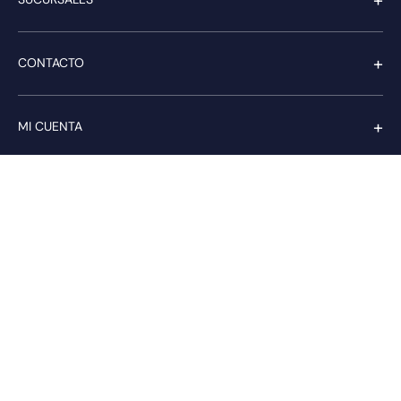
+
CONTACTO
+
MI CUENTA
+
SERVICIO AL CLIENTE
Pago seguro
Compra con confianza a través de: