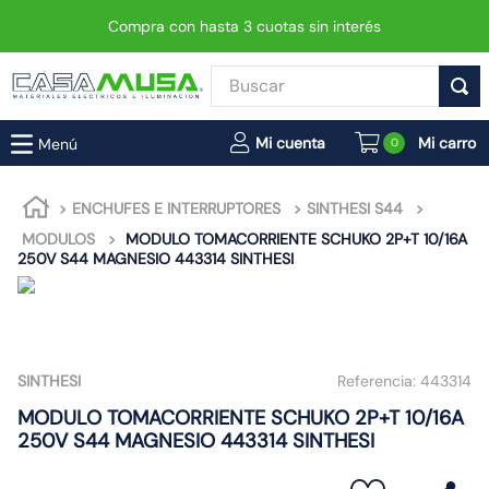
Compra con hasta 3 cuotas sin interés
Buscar
TÉRMINOS MÁS BUSCADOS
0
1
.
enchufe
2
.
interruptor
ENCHUFES E INTERRUPTORES
SINTHESI S44
MODULOS
MODULO TOMACORRIENTE SCHUKO 2P+T 10/16A
3
.
foco
250V S44 MAGNESIO 443314 SINTHESI
4
.
enchufes
5
.
luminaria vial led neo
6
.
matixgo
SINTHESI
Referencia:
443314
7
.
foco led
MODULO TOMACORRIENTE SCHUKO 2P+T 10/16A
8
.
ampolleta
250V S44 MAGNESIO 443314 SINTHESI
9
.
9