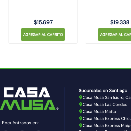
SINTHESI
$
15
.
697
$
19
.
338
AGREGAR AL CARRITO
AGREGAR AL CAR
Sucursales en Santiago
Casa Musa San Isidro, Ca
Casa Musa Las Condes
Casa Musa Matta
Casa Musa Express Chic
Encuéntranos en:
Casa Musa Express Maip