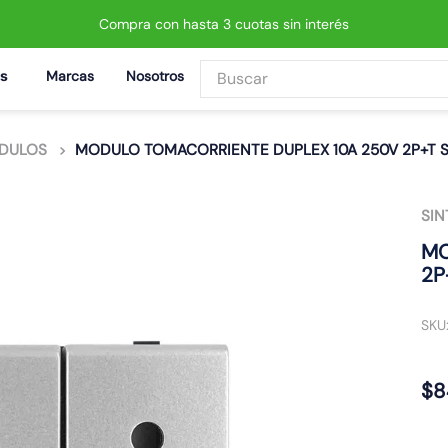
Compra con hasta 3 cuotas sin interés
Buscar
Marcas
Nosotros
BUSCADOS
DULOS
MODULO TOMACORRIENTE DUPLEX 10A 250V 2P+T S4
SIN
 led neo
MO
2P
SKU
$
8