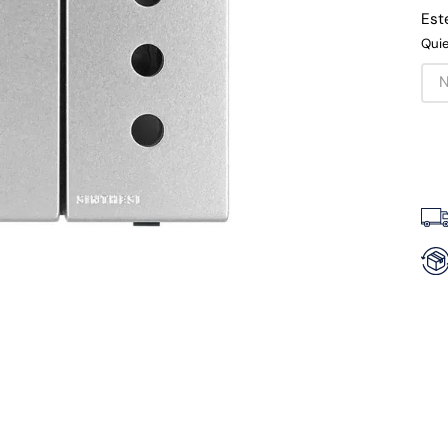
Est
Quie