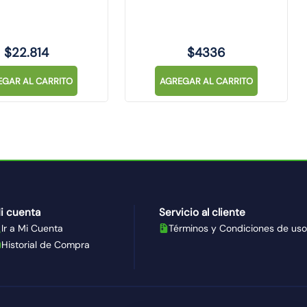
$
22
.
814
$
4336
EGAR AL CARRITO
AGREGAR AL CARRITO
i cuenta
Servicio al cliente
Ir a Mi Cuenta
Términos y Condiciones de uso
Historial de Compra