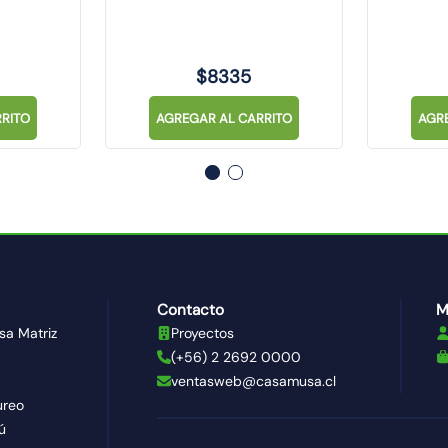
$
8335
RITO
AGREGAR AL CARRITO
AGR
Contacto
M
sa Matriz
Proyectos
(+56) 2 2692 0000
ventasweb@casamusa.cl
ureo
ú