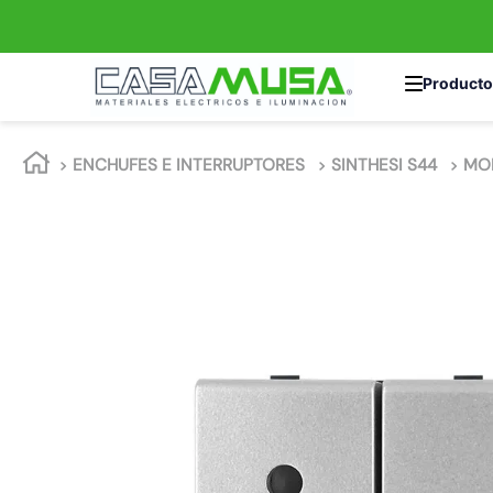
TÉRMINOS MÁS 
ENCHUFES E INTERRUPTORES
SINTHESI S44
MO
1
.
enchufe
2
.
interruptor
3
.
luminaria vial
4
.
enchufes
5
.
foco led
6
.
foco
7
.
matixgo
8
.
ampolleta
9
.
gu10