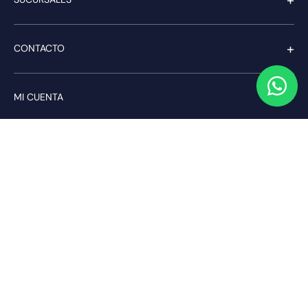
+
CONTACTO
+
MI CUENTA
+
SERVICIO AL CLIENTE
Pago seguro
Compra con confianza a través de: