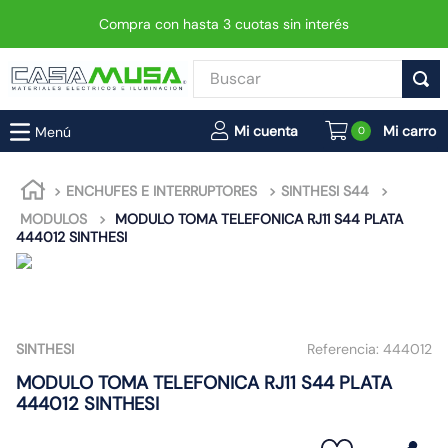
Compra con hasta 3 cuotas sin interés
Buscar
TÉRMINOS MÁS BUSCADOS
0
1
.
interruptor
2
.
enchufe
ENCHUFES E INTERRUPTORES
SINTHESI S44
MODULOS
MODULO TOMA TELEFONICA RJ11 S44 PLATA
3
.
luminaria vial led neo
444012 SINTHESI
4
.
foco
5
.
enchufes
6
.
matixgo
SINTHESI
Referencia:
444012
7
.
foco led
MODULO TOMA TELEFONICA RJ11 S44 PLATA
8
.
ampolleta
444012 SINTHESI
9
.
proyector led