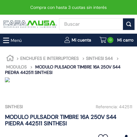
Compra con hasta 3 cuotas sin interés
Buscar
TÉRMINOS MÁS BUSCADOS
0
1
.
enchufe
2
.
interruptor
ENCHUFES E INTERRUPTORES
SINTHESI S44
MODULOS
MODULO PULSADOR TIMBRE 16A 250V S44
3
.
foco
PIEDRA 442511 SINTHESI
4
.
enchufes
5
.
luminaria vial led neo
6
.
matixgo
SINTHESI
Referencia:
442511
7
.
foco led
MODULO PULSADOR TIMBRE 16A 250V S44
8
.
ampolleta
PIEDRA 442511 SINTHESI
9
.
proyector led