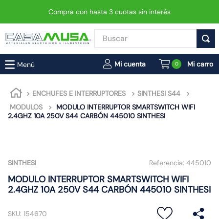
Compra con hasta 3 cuotas sin interés
Buscar
TÉRMINOS MÁS BUSCADOS
0
1
.
enchufe
2
.
interruptor
ENCHUFES E INTERRUPTORES
SINTHESI S44
MODULOS
MODULO INTERRUPTOR SMARTSWITCH WIFI
3
.
luminaria vial led neo
2.4GHZ 10A 250V S44 CARBÓN 445010 SINTHESI
4
.
enchufes
5
.
foco led
6
.
foco
SINTHESI
Referencia:
445010
7
.
matixgo
MODULO INTERRUPTOR SMARTSWITCH WIFI
2.4GHZ 10A 250V S44 CARBÓN 445010 SINTHESI
8
.
ampolleta
9
.
gu10
SKU
:
154670