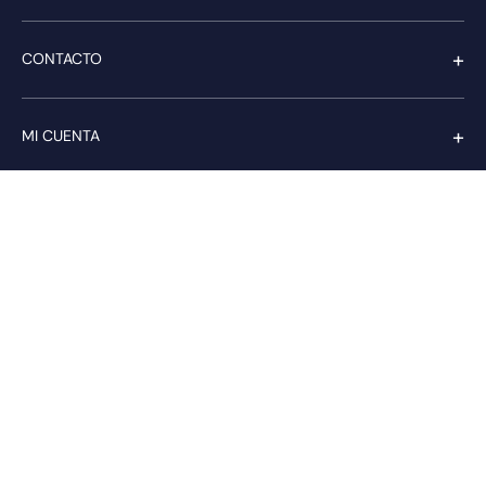
+
CONTACTO
+
MI CUENTA
+
SERVICIO AL CLIENTE
Pago seguro
Compra con confianza a través de:
PAGA CON transbank.