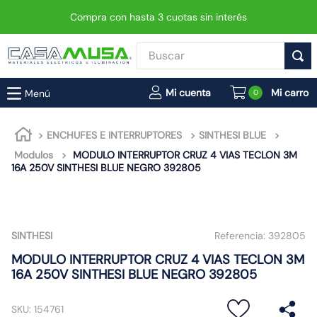
Compra con hasta 3 cuotas sin interés
Buscar
TÉRMINOS MÁS BUSCADOS
0
1
.
enchufe
2
.
interruptor
ENCHUFES E INTERRUPTORES
SINTHESI BLUE
Modulos
MODULO INTERRUPTOR CRUZ 4 VIAS TECLON 3M
3
.
foco
16A 250V SINTHESI BLUE NEGRO 392805
4
.
enchufes
5
.
luminaria vial led neo
6
.
matixgo
SINTHESI
Referencia:
392805
7
.
foco led
MODULO INTERRUPTOR CRUZ 4 VIAS TECLON 3M
16A 250V SINTHESI BLUE NEGRO 392805
8
.
ampolleta
9
.
9
SKU
:
154761