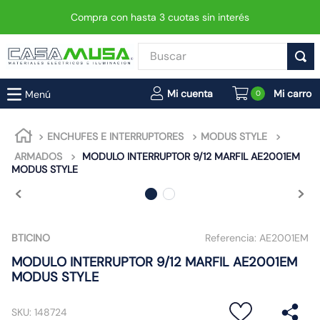
Compra con hasta 3 cuotas sin interés
Buscar
TÉRMINOS MÁS BUSCADOS
0
1
.
enchufe
2
.
interruptor
ENCHUFES E INTERRUPTORES
MODUS STYLE
ARMADOS
MODULO INTERRUPTOR 9/12 MARFIL AE2001EM
3
.
foco
MODUS STYLE
4
.
enchufes
5
.
luminaria vial led neo
6
.
matixgo
BTICINO
Referencia:
AE2001EM
7
.
foco led
MODULO INTERRUPTOR 9/12 MARFIL AE2001EM
MODUS STYLE
8
.
ampolleta
9
.
9
SKU
:
148724