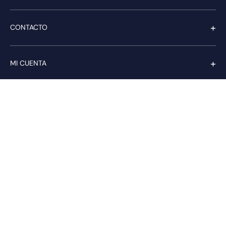
+
CONTACTO
+
MI CUENTA
+
SERVICIO AL CLIENTE
Pago seguro
Compra con confianza a través de:
PAGA CON transbank.