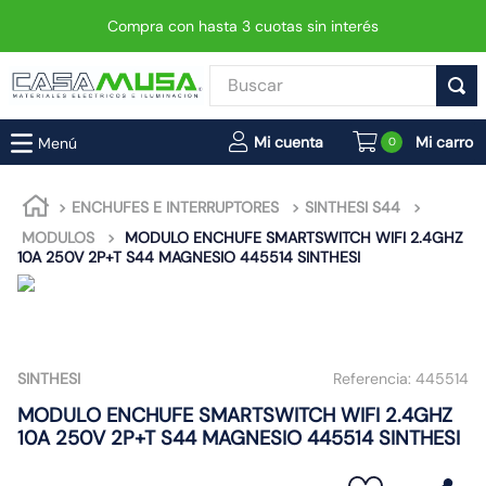
Compra con hasta 3 cuotas sin interés
Buscar
TÉRMINOS MÁS BUSCADOS
0
1
.
enchufe
2
.
interruptor
ENCHUFES E INTERRUPTORES
SINTHESI S44
MODULOS
MODULO ENCHUFE SMARTSWITCH WIFI 2.4GHZ
3
.
luminaria vial led neo
10A 250V 2P+T S44 MAGNESIO 445514 SINTHESI
4
.
enchufes
5
.
foco
6
.
foco led
SINTHESI
Referencia:
445514
7
.
matixgo
MODULO ENCHUFE SMARTSWITCH WIFI 2.4GHZ
8
.
ampolleta
10A 250V 2P+T S44 MAGNESIO 445514 SINTHESI
9
.
proyector led