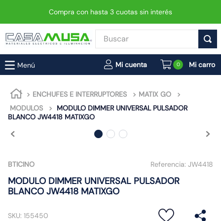
Compra con hasta 3 cuotas sin interés
Buscar
TÉRMINOS MÁS BUSCADOS
0
1
.
enchufe
2
.
interruptor
ENCHUFES E INTERRUPTORES
MATIX GO
MODULOS
MODULO DIMMER UNIVERSAL PULSADOR
3
.
luminaria vial led neo
BLANCO JW4418 MATIXGO
4
.
enchufes
5
.
foco
6
.
foco led
BTICINO
Referencia:
JW4418
7
.
ampolleta
MODULO DIMMER UNIVERSAL PULSADOR
BLANCO JW4418 MATIXGO
8
.
matixgo
9
.
proyector led
SKU
:
155450