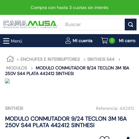
Compra con hasta 3 cuotas sin interés
Buscar
TÉRMINOS MÁS BUSCADOS
0
1
.
enchufe
2
.
interruptor
ENCHUFES E INTERRUPTORES
SINTHESI S44
MODULOS
MODULO CONMUTADOR 9/24 TECLON 3M 16A
3
.
luminaria vial led neo
250V S44 PLATA 442412 SINTHESI
4
.
enchufes
5
.
foco
6
.
foco led
SINTHESI
Referencia:
442412
7
.
matixgo
MODULO CONMUTADOR 9/24 TECLON 3M 16A
8
.
ampolleta
250V S44 PLATA 442412 SINTHESI
9
.
proyector led