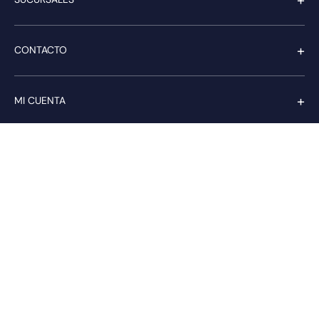
+
CONTACTO
+
MI CUENTA
+
SERVICIO AL CLIENTE
Pago seguro
Compra con confianza a través de: