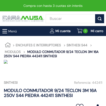
Compra con hasta 3 cuotas sin interés
Buscar
TÉRMINOS MÁS BUSCADOS
0
1
.
enchufe
2
.
interruptor
ENCHUFES E INTERRUPTORES
SINTHESI S44
MODULOS
MODULO CONMUTADOR 9/24 TECLON 3M 16A
3
.
luminaria vial led neo
250V S44 PIEDRA 442411 SINTHESI
4
.
enchufes
5
.
foco
6
.
foco led
SINTHESI
Referencia:
442411
7
.
matixgo
MODULO CONMUTADOR 9/24 TECLON 3M 16A
8
.
ampolleta
250V S44 PIEDRA 442411 SINTHESI
9
.
proyector led