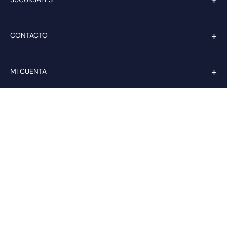
+
CONTACTO
+
MI CUENTA
+
SERVICIO AL CLIENTE
Pago seguro
Compra con confianza a través de: