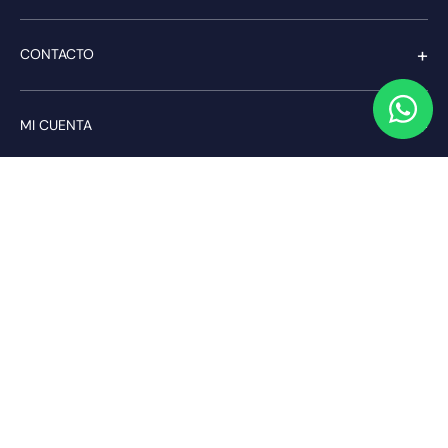
+
CONTACTO
+
MI CUENTA
+
SERVICIO AL CLIENTE
Pago seguro
Compra con confianza a través de:
PAGA CON transbank.