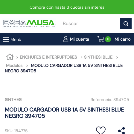
Compra con hasta 3 cuotas sin interés
Buscar
TÉRMINOS MÁS BUSCADOS
0
1
.
interruptor
2
.
enchufe
ENCHUFES E INTERRUPTORES
SINTHESI BLUE
Modulos
MODULO CARGADOR USB 1A 5V SINTHESI BLUE
3
.
luminaria vial led neo
NEGRO 394705
4
.
foco
5
.
enchufes
6
.
matixgo
SINTHESI
Referencia:
394705
7
.
foco led
MODULO CARGADOR USB 1A 5V SINTHESI BLUE
NEGRO 394705
8
.
ampolleta
9
.
proyector led
SKU
:
154775