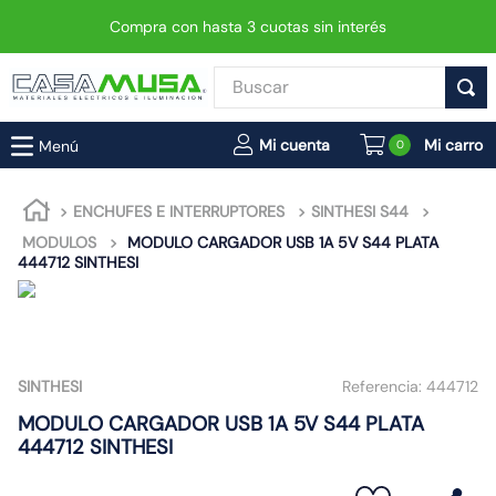
Compra con hasta 3 cuotas sin interés
Buscar
TÉRMINOS MÁS BUSCADOS
0
1
.
enchufe
2
.
interruptor
ENCHUFES E INTERRUPTORES
SINTHESI S44
MODULOS
MODULO CARGADOR USB 1A 5V S44 PLATA
3
.
foco
444712 SINTHESI
4
.
enchufes
5
.
luminaria vial led neo
6
.
matixgo
SINTHESI
Referencia:
444712
7
.
foco led
MODULO CARGADOR USB 1A 5V S44 PLATA
8
.
ampolleta
444712 SINTHESI
9
.
proyector led