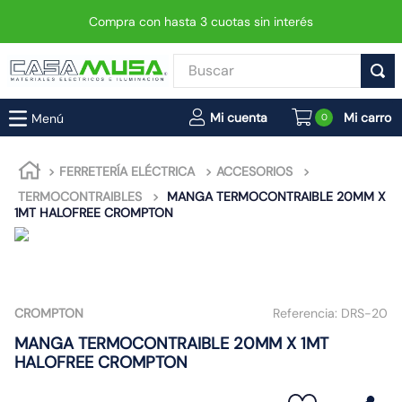
Compra con hasta 3 cuotas sin interés
Buscar
TÉRMINOS MÁS BUSCADOS
0
1
.
interruptor
2
.
enchufe
FERRETERÍA ELÉCTRICA
ACCESORIOS
TERMOCONTRAIBLES
MANGA TERMOCONTRAIBLE 20MM X
3
.
luminaria vial led neo
1MT HALOFREE CROMPTON
4
.
foco
5
.
enchufes
6
.
matixgo
CROMPTON
Referencia:
DRS-20
7
.
foco led
MANGA TERMOCONTRAIBLE 20MM X 1MT
8
.
ampolleta
HALOFREE CROMPTON
9
.
proyector led