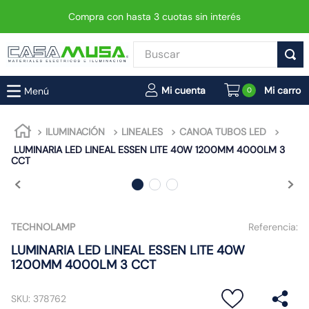
Compra con hasta 3 cuotas sin interés
Buscar
TÉRMINOS MÁS BUSCADOS
0
1
.
enchufe
2
.
interruptor
ILUMINACIÓN
LINEALES
CANOA TUBOS LED
LUMINARIA LED LINEAL ESSEN LITE 40W 1200MM 4000LM 3
3
.
foco
CCT
4
.
enchufes
5
.
luminaria vial led neo
6
.
matixgo
TECHNOLAMP
Referencia:
7
.
foco led
LUMINARIA LED LINEAL ESSEN LITE 40W
1200MM 4000LM 3 CCT
8
.
ampolleta
9
.
proyector led
SKU
:
378762