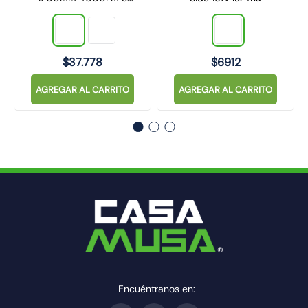
CCT
$
37
.
778
$
6912
AGREGAR AL CARRITO
AGREGAR AL CARRITO
Encuéntranos en: