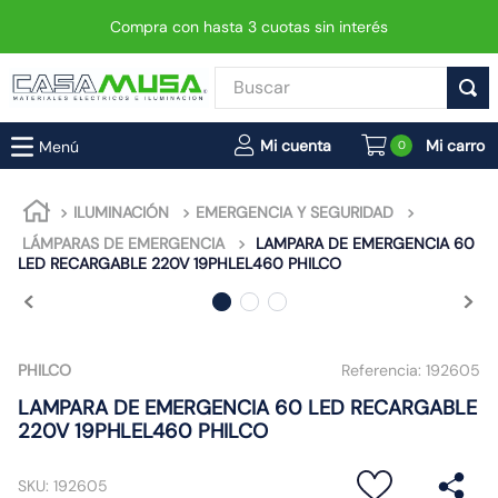
Compra con hasta 3 cuotas sin interés
Buscar
TÉRMINOS MÁS BUSCADOS
0
1
.
interruptor
2
.
enchufe
ILUMINACIÓN
EMERGENCIA Y SEGURIDAD
LÁMPARAS DE EMERGENCIA
LAMPARA DE EMERGENCIA 60
3
.
luminaria vial led neo
LED RECARGABLE 220V 19PHLEL460 PHILCO
4
.
foco
5
.
enchufes
6
.
matixgo
PHILCO
Referencia:
192605
7
.
foco led
LAMPARA DE EMERGENCIA 60 LED RECARGABLE
220V 19PHLEL460 PHILCO
8
.
ampolleta
9
.
proyector led
SKU
:
192605