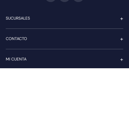
+
SUCURSALES
+
CONTACTO
+
MI CUENTA
+
SERVICIO AL CLIENTE
Pago seguro
Compra con confianza a través de: