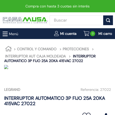
Compra con hasta 3 cuotas sin interés
Buscar
TÉRMINOS MÁS BUSCADOS
0
1
.
enchufe
2
.
interruptor
CONTROL Y COMANDO
PROTECCIONES
INTERRUPTOR AUT CAJA MOLDEADA
3
.
foco
INTERRUPTOR
AUTOMATICO 3P FIJO 25A 20KA 415VAC 27022
4
.
enchufes
5
.
luminaria vial led neo
6
.
matixgo
LEGRAND
Referencia:
27022
7
.
foco led
INTERRUPTOR AUTOMATICO 3P FIJO 25A 20KA
8
.
ampolleta
415VAC 27022
9
.
9