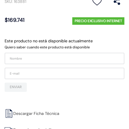
SKU
:
163881
10
.
proyector led
$
169
.
741
PRECIO EXCLUSIVO INTERNET
Este producto no está disponible actualmente
Quiero saber cuando este producto está disponible
ENVIAR
Descargar Ficha Técnica