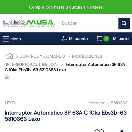
Compra con hasta 3 cuotas sin interés
Buscar
TÉRMINOS MÁS BUSCADOS
0
1
.
enchufe
2
.
interruptor
CONTROL Y COMANDO
PROTECCIONES
INTERRUPTOR AUT RIEL DIN
Interruptor Automatico 3P 63A
3
.
foco
C 10ka Ebs3b-63 5310363 Lexo
4
.
enchufes
5
.
luminaria vial led neo
6
.
matixgo
LEXO
Referencia:
5310363
7
.
foco led
Interruptor Automatico 3P 63A C 10ka Ebs3b-63
8
.
ampolleta
5310363 Lexo
9
.
9