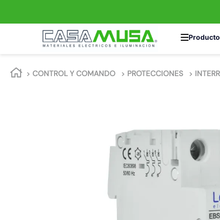
TÉRMINOS MÁS 
CONTROL Y COMANDO
PROTECCIONES
INTERR
1
.
enchufe
2
.
interruptor
3
.
luminaria vial
4
.
enchufes
5
.
foco
6
.
foco led
7
.
matixgo
8
.
ampolleta
9
.
proyector led