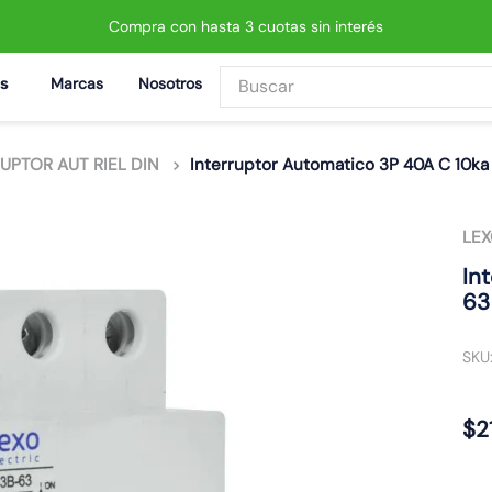
Compra con hasta 3 cuotas sin interés
Buscar
Marcas
Nosotros
BUSCADOS
UPTOR AUT RIEL DIN
Interruptor Automatico 3P 40A C 10k
LE
 led neo
In
63
SKU
$
2