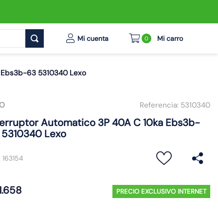
0
a Ebs3b-63 5310340 Lexo
XO
Referencia:
5310340
terruptor Automatico 3P 40A C 10ka Ebs3b-
 5310340 Lexo
:
163154
1
.
658
PRECIO EXCLUSIVO INTERNET