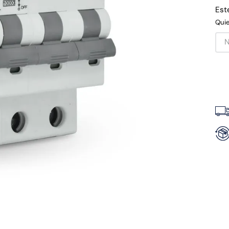
Est
Quie