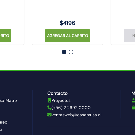
$
4196
RITO
AGREGAR AL CARRITO
N
Contacto
M
sa Matriz
Proyectos
(+56) 2 2692 0000
ventasweb@casamusa.cl
ureo
ú