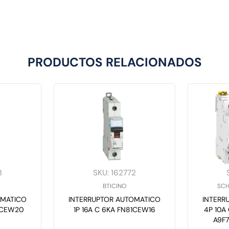
PRODUCTOS RELACIONADOS
3
SKU
:
162772
BTICINO
SCH
OMATICO
INTERRUPTOR AUTOMATICO
INTERR
81CEW20
1P 16A C 6KA FN81CEW16
4P 10A 
A9F7