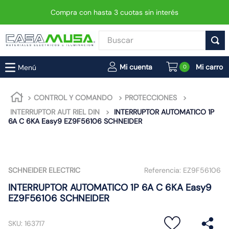
Compra con hasta 3 cuotas sin interés
Buscar
TÉRMINOS MÁS BUSCADOS
0
1
.
enchufe
2
.
interruptor
CONTROL Y COMANDO
PROTECCIONES
INTERRUPTOR AUT RIEL DIN
INTERRUPTOR AUTOMATICO 1P
3
.
luminaria vial led neo
6A C 6KA Easy9 EZ9F56106 SCHNEIDER
4
.
enchufes
5
.
foco led
6
.
foco
SCHNEIDER ELECTRIC
Referencia:
EZ9F56106
7
.
matixgo
INTERRUPTOR AUTOMATICO 1P 6A C 6KA Easy9
EZ9F56106 SCHNEIDER
8
.
ampolleta
9
.
gu10
SKU
:
163717