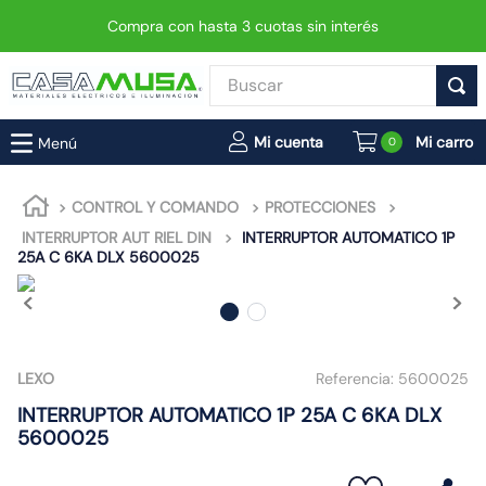
Compra con hasta 3 cuotas sin interés
Buscar
TÉRMINOS MÁS BUSCADOS
0
1
.
interruptor
2
.
enchufe
CONTROL Y COMANDO
PROTECCIONES
INTERRUPTOR AUT RIEL DIN
INTERRUPTOR AUTOMATICO 1P
3
.
luminaria vial led neo
25A C 6KA DLX 5600025
4
.
foco
5
.
enchufes
6
.
matixgo
LEXO
Referencia:
5600025
7
.
foco led
INTERRUPTOR AUTOMATICO 1P 25A C 6KA DLX
8
.
ampolleta
5600025
9
.
proyector led