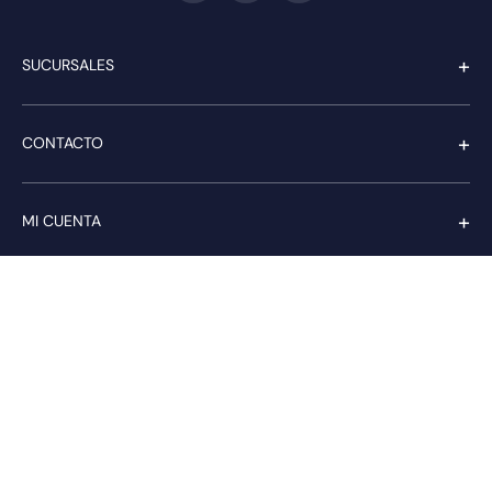
+
SUCURSALES
+
CONTACTO
+
MI CUENTA
+
SERVICIO AL CLIENTE
Pago seguro
Compra con confianza a través de: