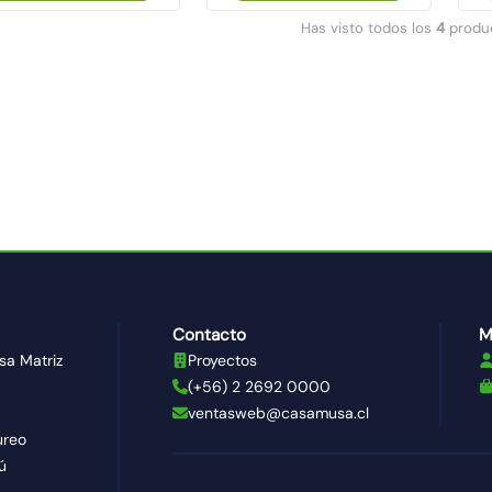
Has visto todos los
4
produ
Contacto
M
sa Matriz
Proyectos
(+56) 2 2692 0000
ventasweb@casamusa.cl
ureo
ú