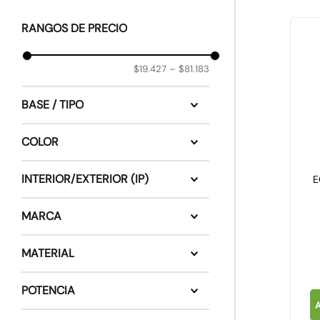
10
.
emergencia
RANGOS DE PRECIO
$19.427
–
$81.183
BASE / TIPO
LED INTEGRADO
COLOR
Blanco
INTERIOR/EXTERIOR (IP)
E
Plateado
INTERIOR
MARCA
IP44
TechnoLamp
MATERIAL
PHILCO
Plástico
POTENCIA
Aluminio
ABS
3W