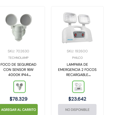
SKU
:
702630
SKU
:
192600
TECHNOLAMP
PHILCO
FOCO DE SEGURIDAD
LAMPARA DE
CON SENSOR 16W
EMERGENCIA 2 FOCOS
4000K IP44
RECARGABLE
TECHNOLAMP
19PHL0AT58 PHILCO
$
78
.
329
$
23
.
642
AGREGAR AL CARRITO
NO DISPONIBLE