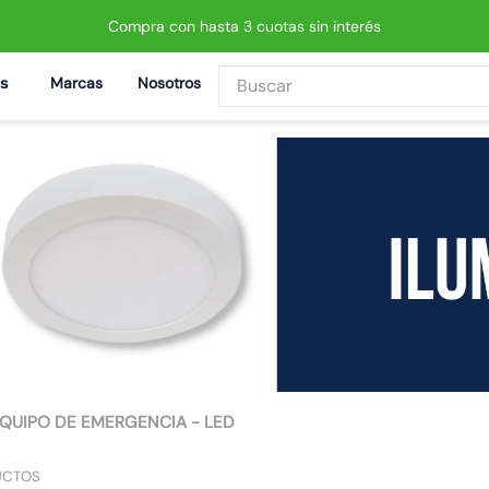
Compra con hasta 3 cuotas sin interés
Buscar
Marcas
Nosotros
BUSCADOS
 led neo
QUIPO DE EMERGENCIA - LED
UCTOS