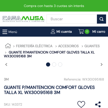
Compra con hasta 3 cuotas sin interés
Buscar
TÉRMINOS MÁS BUSCADOS
0
1
.
enchufe
2
.
interruptor
FERRETERÍA ELÉCTRICA
ACCESORIOS
GUANTES
GUANTE P/MANTENCION COMFORT GLOVES TALLA XL
3
.
luminaria vial led neo
WX30095168 3M
4
.
enchufes
5
.
foco led
6
.
foco
3M
Referencia:
WX30095168
7
.
matixgo
GUANTE P/MANTENCION COMFORT GLOVES
TALLA XL WX30095168 3M
8
.
ampolleta
9
.
gu10
SKU
:
143372