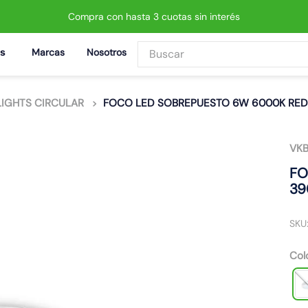
Compra con hasta 3 cuotas sin interés
Buscar
Marcas
Nosotros
BUSCADOS
IGHTS CIRCULAR
FOCO LED SOBREPUESTO 6W 6000K RED
VK
 led neo
FO
39
SKU
Col