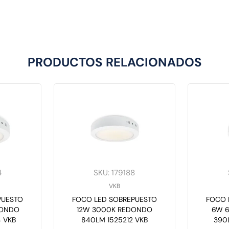
PRODUCTOS RELACIONADOS
4
SKU
:
179188
VKB
PUESTO
FOCO LED SOBREPUESTO
FOCO 
DONDO
12W 3000K REDONDO
6W 
4 VKB
840LM 1525212 VKB
390