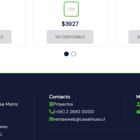
$
3927
LE
NO DISPONIBLE
N
Contacto
M
sa Matriz
Proyectos
(+56) 2 2692 0000
ventasweb@casamusa.cl
ureo
ú