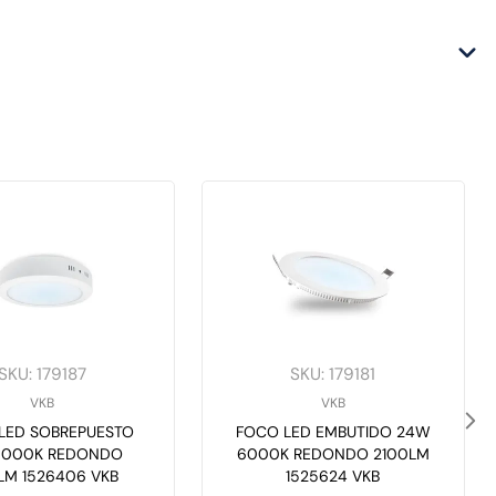
SKU
:
179187
SKU
:
179181
VKB
VKB
LED SOBREPUESTO
FOCO LED EMBUTIDO 24W
6000K REDONDO
6000K REDONDO 2100LM
LM 1526406 VKB
1525624 VKB