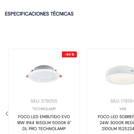
ESPECIFICACIONES TÉCNICAS
-
84 %
SKU
:
379055
SKU
:
17919
TECHNOLAMP
VKB
FOCO LED EMBUTIDO EVO
FOCO LED SOBRE
18W IP44 1650LM 5000K 6"
24W 3000K RE
DL PRO TECHNOLAMP
2100LM 152522