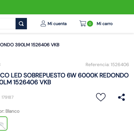
0
ONDO 390LM 1526406 VKB
B
Referencia:
1526406
CO LED SOBREPUESTO 6W 6000K REDONDO
0LM 1526406 VKB
:
179187
or
:
Blanco