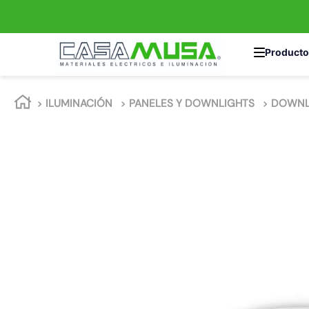
TÉRMINOS MÁS 
ILUMINACIÓN
PANELES Y DOWNLIGHTS
DOWNL
1
.
enchufe
2
.
interruptor
3
.
luminaria vial
4
.
enchufes
5
.
foco led
6
.
foco
7
.
matixgo
8
.
ampolleta
9
.
gu10