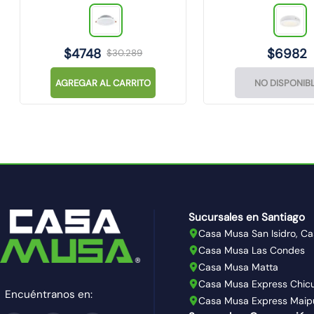
$
4748
$
6982
$
30
.
289
AGREGAR AL CARRITO
NO DISPONIB
Sucursales en Santiago
Casa Musa San Isidro, Ca
Casa Musa Las Condes
Casa Musa Matta
Casa Musa Express Chic
Encuéntranos en:
Casa Musa Express Maip