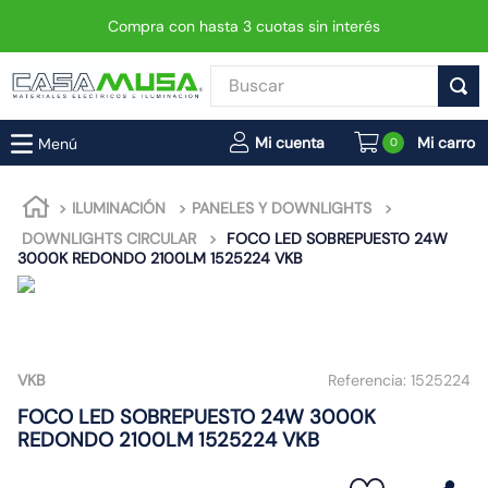
Compra con hasta 3 cuotas sin interés
Buscar
TÉRMINOS MÁS BUSCADOS
0
1
.
enchufe
2
.
interruptor
ILUMINACIÓN
PANELES Y DOWNLIGHTS
DOWNLIGHTS CIRCULAR
FOCO LED SOBREPUESTO 24W
3
.
luminaria vial led neo
3000K REDONDO 2100LM 1525224 VKB
4
.
enchufes
5
.
foco
6
.
foco led
VKB
Referencia:
1525224
7
.
ampolleta
FOCO LED SOBREPUESTO 24W 3000K
8
.
matixgo
REDONDO 2100LM 1525224 VKB
9
.
proyector led