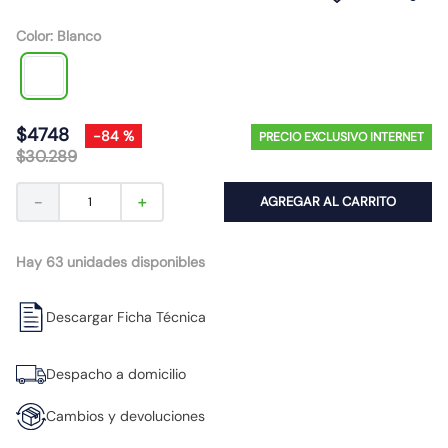
10
.
proyector led
Color
:
Blanco
$
4748
-
84 %
PRECIO EXCLUSIVO INTERNET
$
30
.
289
－
＋
AGREGAR AL CARRITO
Hay 63 unidades disponibles
Descargar Ficha Técnica
Despacho a domicilio
Cambios y devoluciones