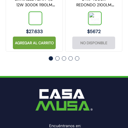
12W 3000K 1190LM
REDONDO 2100LM
NEGRO TECHNOLAMP
1525424 VKB
$
27
.
633
$
5672
AGREGAR AL CARRITO
NO DISPONIBLE
Encuéntranos en: