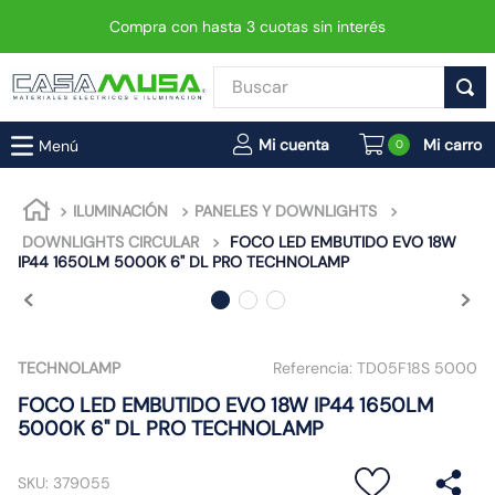
Compra con hasta 3 cuotas sin interés
Buscar
TÉRMINOS MÁS BUSCADOS
0
1
.
enchufe
2
.
interruptor
ILUMINACIÓN
PANELES Y DOWNLIGHTS
DOWNLIGHTS CIRCULAR
FOCO LED EMBUTIDO EVO 18W
3
.
foco
IP44 1650LM 5000K 6" DL PRO TECHNOLAMP
4
.
enchufes
5
.
luminaria vial led neo
6
.
matixgo
TECHNOLAMP
Referencia:
TD05F18S 5000
7
.
foco led
FOCO LED EMBUTIDO EVO 18W IP44 1650LM
5000K 6" DL PRO TECHNOLAMP
8
.
ampolleta
9
.
9
SKU
:
379055