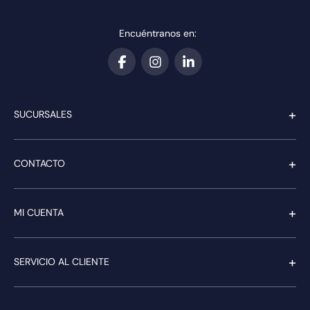
SKU
:
SKU
:
FOCO LED EMBUTIDO
FOCO LED EMBUTIDO
EVO 18W IP44 1650LM
TECHNOLAMP LUZ
3000K 6" DL PRO
CÁLIDA DIRIGIBLE
TECHNOLAMP
$
4748
$
3730
$
30
.
289
AGREGAR AL CARRITO
NO DISPONIBLE