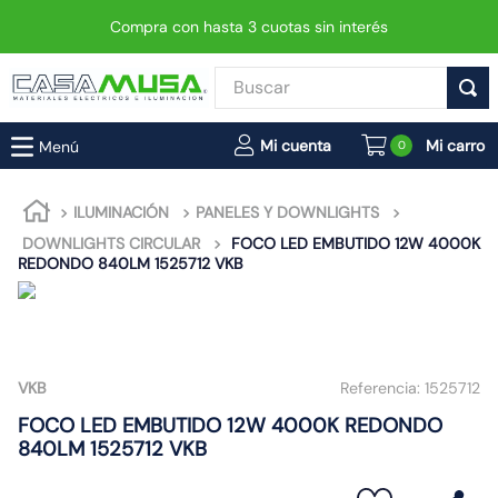
Compra con hasta 3 cuotas sin interés
Buscar
TÉRMINOS MÁS BUSCADOS
0
1
.
enchufe
2
.
interruptor
ILUMINACIÓN
PANELES Y DOWNLIGHTS
DOWNLIGHTS CIRCULAR
FOCO LED EMBUTIDO 12W 4000K
3
.
foco
REDONDO 840LM 1525712 VKB
4
.
enchufes
5
.
matixgo
6
.
foco led
VKB
Referencia:
1525712
7
.
luminaria vial led neo
FOCO LED EMBUTIDO 12W 4000K REDONDO
8
.
proyector led
840LM 1525712 VKB
9
.
9