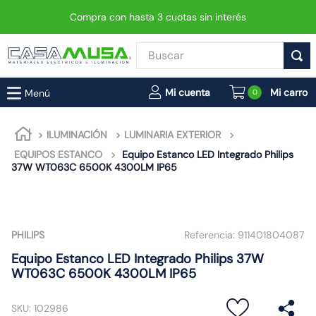
Compra con hasta 3 cuotas sin interés
Buscar
TÉRMINOS MÁS BUSCADOS
0
1
.
enchufe
2
.
interruptor
ILUMINACIÓN
LUMINARIA EXTERIOR
EQUIPOS ESTANCO
Equipo Estanco LED Integrado Philips
3
.
luminaria vial led neo
37W WT063C 6500K 4300LM IP65
4
.
enchufes
5
.
foco led
6
.
foco
PHILIPS
Referencia:
911401804087
7
.
matixgo
Equipo Estanco LED Integrado Philips 37W
WT063C 6500K 4300LM IP65
8
.
ampolleta
9
.
gu10
SKU
:
102986