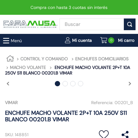
Compra con hasta 3 cuotas sin interés
Buscar
TÉRMINOS MÁS BUSCADOS
0
1
.
enchufe
2
.
interruptor
CONTROL Y COMANDO
ENCHUFES DOMICILIARIOS
MACHO VOLANTE
ENCHUFE MACHO VOLANTE 2P+T 10A
3
.
luminaria vial led neo
250V S11 BLANCO 00201.B VIMAR
4
.
enchufes
5
.
foco
6
.
foco led
VIMAR
Referencia:
00201_B
7
.
matixgo
ENCHUFE MACHO VOLANTE 2P+T 10A 250V S11
BLANCO 00201.B VIMAR
8
.
ampolleta
9
.
proyector led
SKU
:
148851