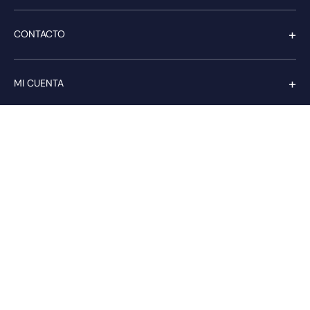
+
CONTACTO
+
MI CUENTA
+
SERVICIO AL CLIENTE
Pago seguro
Compra con confianza a través de:
PAGA CON transbank.