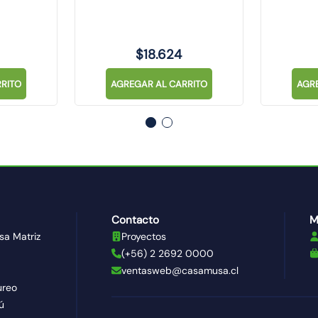
$
18
.
624
RITO
AGREGAR AL CARRITO
AGR
Contacto
M
sa Matriz
Proyectos
(+56) 2 2692 0000
ventasweb@casamusa.cl
ureo
ú