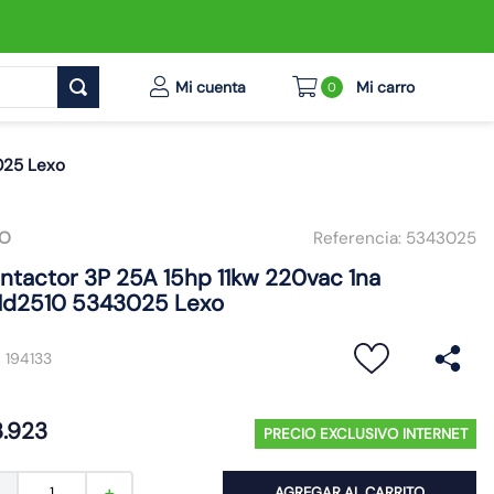
0
025 Lexo
XO
Referencia:
5343025
ntactor 3P 25A 15hp 11kw 220vac 1na
1d2510 5343025 Lexo
:
194133
3
.
923
PRECIO EXCLUSIVO INTERNET
AGREGAR AL CARRITO
－
＋