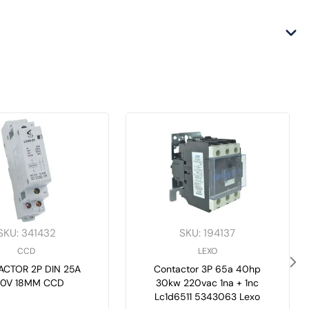
SKU
:
341432
SKU
:
194137
CCD
LEXO
CTOR 2P DIN 25A
Contactor 3P 65a 40hp
20V 18MM CCD
30kw 220vac 1na + 1nc
Lc1d6511 5343063 Lexo