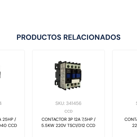
PRODUCTOS RELACIONADOS
4
SKU
:
341456
CCD
 25HP /
CONTACTOR 3P 12A 7,5HP /
CONTA
/D40 CCD
5.5KW 220V TSC1/D12 CCD
2