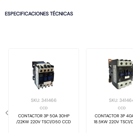
ESPECIFICACIONES TÉCNICAS
SKU
:
341466
SKU
:
34146
CCD
CCD
CONTACTOR 3P 50A 30HP
CONTACTOR 3P 40A
/22KW 220V TSC1/D50 CCD
18.5KW 220V TSC1