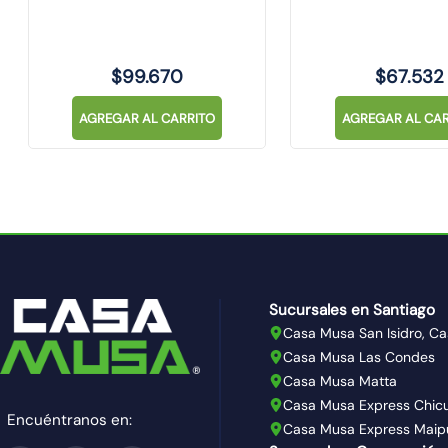
$
99
.
670
$
67
.
532
AGREGAR AL CARRITO
AGREGAR AL CAR
Sucursales en Santiago
Casa Musa San Isidro, Ca
Casa Musa Las Condes
Casa Musa Matta
Casa Musa Express Chic
Encuéntranos en:
Casa Musa Express Maip