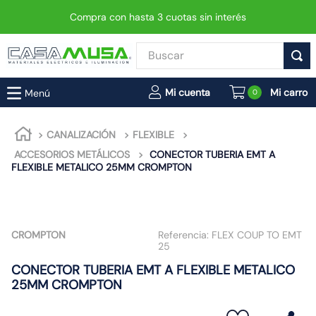
Compra con hasta 3 cuotas sin interés
Buscar
TÉRMINOS MÁS BUSCADOS
0
1
.
enchufe
2
.
interruptor
CANALIZACIÓN
FLEXIBLE
ACCESORIOS METÁLICOS
CONECTOR TUBERIA EMT A
3
.
luminaria vial led neo
FLEXIBLE METALICO 25MM CROMPTON
4
.
enchufes
5
.
foco led
6
.
foco
CROMPTON
Referencia:
FLEX COUP TO EMT
25
7
.
matixgo
CONECTOR TUBERIA EMT A FLEXIBLE METALICO
8
.
ampolleta
25MM CROMPTON
9
.
gu10