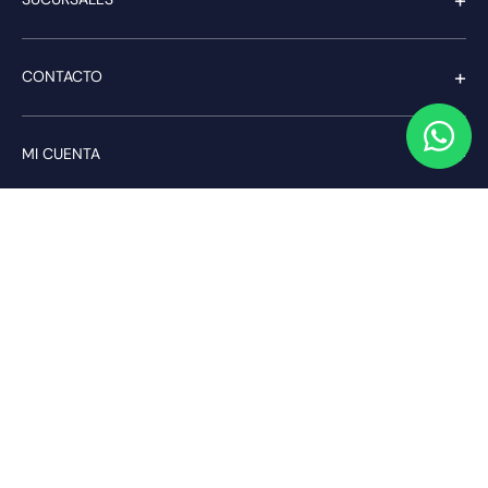
+
CONTACTO
+
MI CUENTA
+
SERVICIO AL CLIENTE
Pago seguro
Compra con confianza a través de: