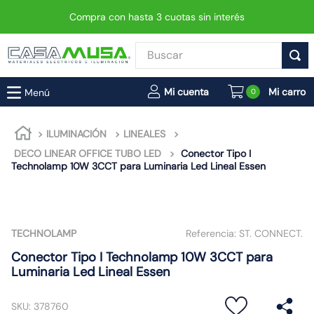
Compra con hasta 3 cuotas sin interés
Buscar
TÉRMINOS MÁS BUSCADOS
0
1
.
enchufe
2
.
interruptor
ILUMINACIÓN
LINEALES
DECO LINEAR OFFICE TUBO LED
3
.
Conector Tipo I
luminaria vial led neo
Technolamp 10W 3CCT para Luminaria Led Lineal Essen
4
.
enchufes
5
.
foco
6
.
foco led
TECHNOLAMP
Referencia:
ST. CONNECT.
7
.
ampolleta
Conector Tipo I Technolamp 10W 3CCT para
Luminaria Led Lineal Essen
8
.
matixgo
9
.
proyector led
SKU
:
378760