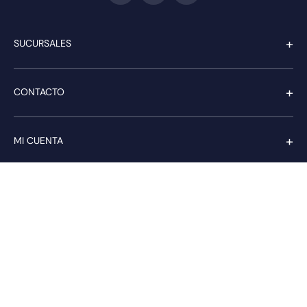
+
SUCURSALES
+
CONTACTO
+
MI CUENTA
+
SERVICIO AL CLIENTE
Pago seguro
Compra con confianza a través de: