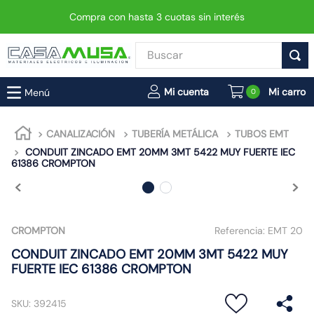
Compra con hasta 3 cuotas sin interés
Buscar
TÉRMINOS MÁS BUSCADOS
0
1
.
enchufe
2
.
interruptor
CANALIZACIÓN
TUBERÍA METÁLICA
TUBOS EMT
CONDUIT ZINCADO EMT 20MM 3MT 5422 MUY FUERTE IEC
3
.
foco
61386 CROMPTON
4
.
enchufes
5
.
matixgo
6
.
foco led
CROMPTON
Referencia:
EMT 20
7
.
luminaria vial led neo
CONDUIT ZINCADO EMT 20MM 3MT 5422 MUY
FUERTE IEC 61386 CROMPTON
8
.
proyector led
9
.
9
SKU
:
392415