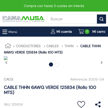
Compra con hasta 3 cuotas sin interés
Buscar
TÉRMINOS MÁS BUSCADOS
0
1
.
enchufe
2
.
interruptor
CONDUCTORES
CABLES
THHN
CABLE THHN
6AWG VERDE 125834 (Rollo 100 MTS)
3
.
foco
4
.
enchufes
5
.
luminaria vial led neo
6
.
matixgo
CACG
Referencia:
ED05-04
7
.
foco led
CABLE THHN 6AWG VERDE 125834 (Rollo 100
MTS)
8
.
ampolleta
9
.
9
SKU
:
125834