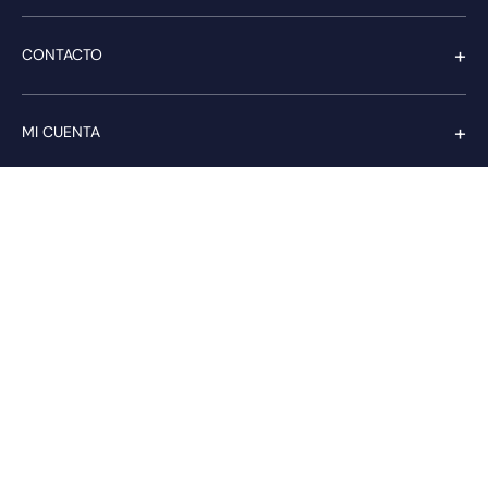
+
CONTACTO
+
MI CUENTA
+
SERVICIO AL CLIENTE
Pago seguro
Compra con confianza a través de:
PAGA CON transbank.