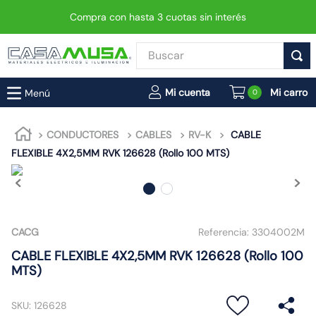
Compra con hasta 3 cuotas sin interés
Buscar
TÉRMINOS MÁS BUSCADOS
0
1
.
enchufe
2
.
interruptor
CONDUCTORES
CABLES
RV-K
CABLE
FLEXIBLE 4X2,5MM RVK 126628 (Rollo 100 MTS)
3
.
luminaria vial led neo
4
.
enchufes
5
.
foco
6
.
foco led
CACG
Referencia:
3304002M
7
.
ampolleta
CABLE FLEXIBLE 4X2,5MM RVK 126628 (Rollo 100
MTS)
8
.
matixgo
9
.
proyector led
SKU
:
126628