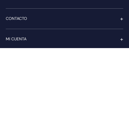
+
CONTACTO
+
MI CUENTA
+
SERVICIO AL CLIENTE
Pago seguro
Compra con confianza a través de: