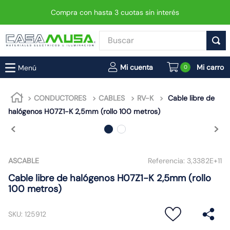
Compra con hasta 3 cuotas sin interés
Buscar
TÉRMINOS MÁS BUSCADOS
0
1
.
enchufe
2
.
interruptor
CONDUCTORES
CABLES
RV-K
Cable libre de
halógenos H07Z1-K 2,5mm (rollo 100 metros)
3
.
luminaria vial led neo
4
.
enchufes
5
.
foco led
ASCABLE
Referencia:
3,3382E+11
6
.
foco
Cable libre de halógenos H07Z1-K 2,5mm (rollo
7
.
matixgo
100 metros)
8
.
ampolleta
SKU
:
125912
9
.
gu10