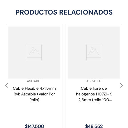
PRODUCTOS RELACIONADOS
SKU
:
SKU
:
ASCABLE
ASCABLE
Cable Flexible 4x1,5mm
Cable libre de
Rvk Ascable (Valor Por
halógenos H07Z1-K
Rollo)
2,5mm (rollo 100
metros)
$
147
.
500
$
48
.
552