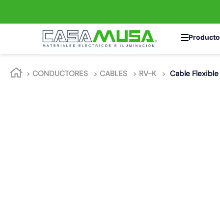
TÉRMINOS MÁS 
CONDUCTORES
CABLES
RV-K
Cable Flexibl
1
.
enchufe
2
.
interruptor
3
.
foco
4
.
enchufes
5
.
luminaria vial
6
.
matixgo
7
.
foco led
8
.
ampolleta
9
.
9