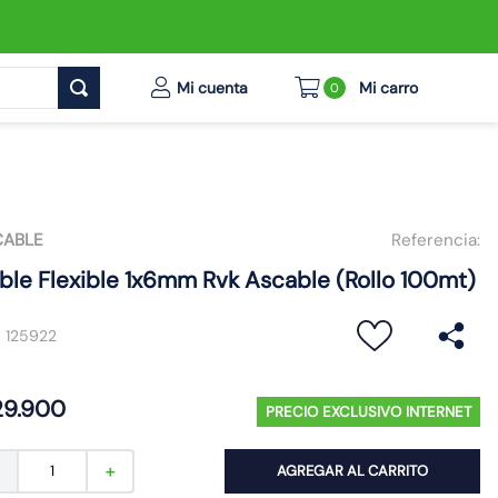
0
CABLE
Referencia:
ble Flexible 1x6mm Rvk Ascable (Rollo 100mt)
:
125922
29
.
900
PRECIO EXCLUSIVO INTERNET
AGREGAR AL CARRITO
－
＋