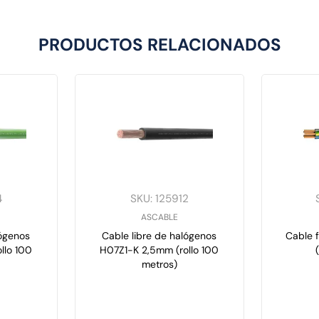
PRODUCTOS RELACIONADOS
4
SKU
:
125912
ASCABLE
lógenos
Cable libre de halógenos
Cable 
llo 100
H07Z1-K 2,5mm (rollo 100
metros)