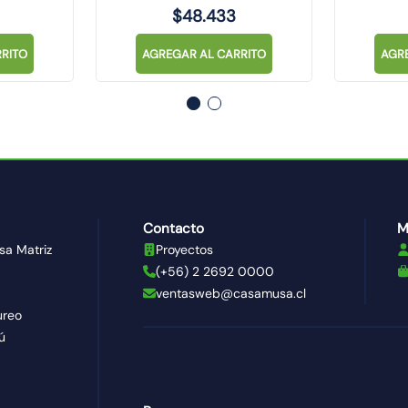
$
48
.
433
RITO
AGREGAR AL CARRITO
AGR
Contacto
M
sa Matriz
Proyectos
(+56) 2 2692 0000
ventasweb@casamusa.cl
ureo
ú