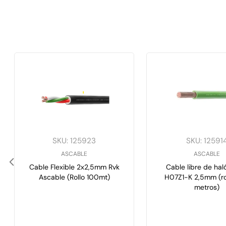
SKU
:
125923
SKU
:
12591
ASCABLE
ASCABLE
Cable Flexible 2x2,5mm Rvk
Cable libre de ha
Ascable (Rollo 100mt)
H07Z1-K 2,5mm (ro
metros)