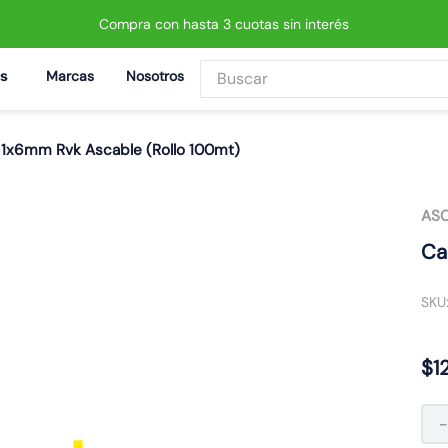
Compra con hasta 3 cuotas sin interés
Buscar
Marcas
Nosotros
BUSCADOS
e 1x6mm Rvk Ascable (Rollo 100mt)
AS
Ca
 led neo
SKU
$
1