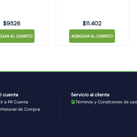
$
9526
$
11
.
402
EGAR AL CARRITO
AGREGAR AL CARRITO
i cuenta
Servicio al cliente
Ir a Mi Cuenta
Términos y Condiciones de uso
Historial de Compra