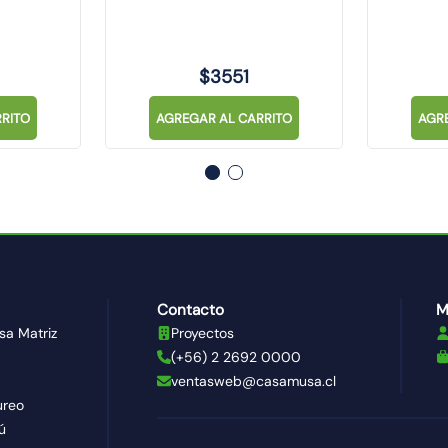
CROMPTON
$
3551
RITO
AGREGAR AL CARRITO
AGR
Contacto
M
sa Matriz
Proyectos
(+56) 2 2692 0000
ventasweb@casamusa.cl
ureo
ú