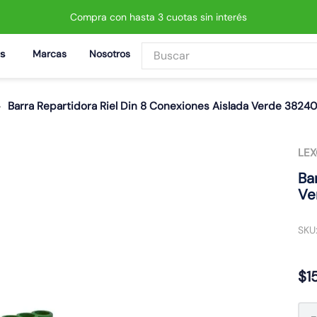
Compra con hasta 3 cuotas sin interés
Buscar
Marcas
Nosotros
BUSCADOS
Barra Repartidora Riel Din 8 Conexiones Aislada Verde 3824
LE
 led neo
Ba
Ve
SKU
$
1