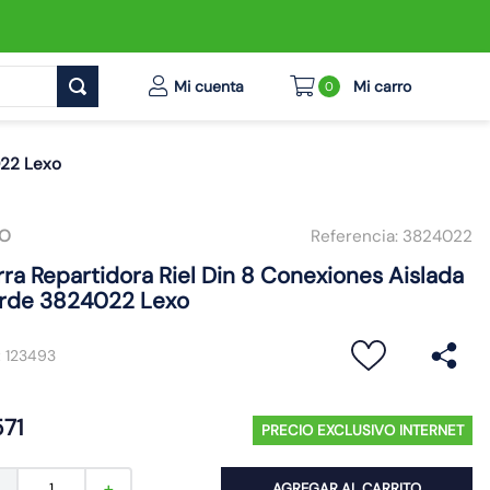
0
022 Lexo
XO
Referencia:
3824022
rra Repartidora Riel Din 8 Conexiones Aislada
rde 3824022 Lexo
:
123493
571
PRECIO EXCLUSIVO INTERNET
AGREGAR AL CARRITO
－
＋