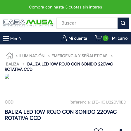
Compra con hasta 3 cuotas sin interés
Buscar
TÉRMINOS MÁS BUSCADOS
0
1
.
enchufe
2
.
interruptor
ILUMINACIÓN
EMERGENCIA Y SEÑALETICAS
BALIZA
BALIZA LED 10W ROJO CON SONIDO 220VAC
3
.
luminaria vial led neo
ROTATIVA CCD
4
.
enchufes
5
.
foco
6
.
foco led
CCD
Referencia:
LTE-1101J220VRED
7
.
ampolleta
BALIZA LED 10W ROJO CON SONIDO 220VAC
8
.
matixgo
ROTATIVA CCD
9
.
proyector led