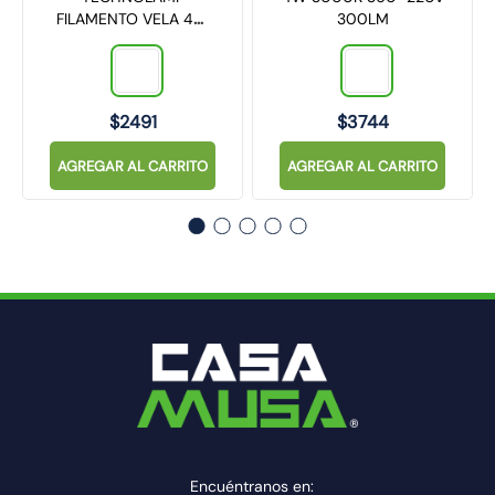
FILAMENTO VELA 4W
300LM
3000K E14 380LM
$
2491
$
3744
AGREGAR AL CARRITO
AGREGAR AL CARRITO
Encuéntranos en: