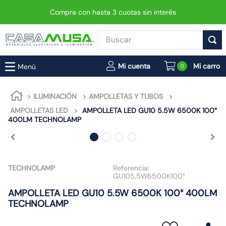
Compra con hasta 3 cuotas sin interés
Buscar
TÉRMINOS MÁS BUSCADOS
0
1
.
enchufe
2
.
interruptor
ILUMINACIÓN
AMPOLLETAS Y TUBOS
AMPOLLETAS LED
AMPOLLETA LED GU10 5.5W 6500K 100°
3
.
luminaria vial led neo
400LM TECHNOLAMP
4
.
enchufes
5
.
foco led
6
.
foco
TECHNOLAMP
Referencia:
GU105,5W6500K100°
7
.
matixgo
AMPOLLETA LED GU10 5.5W 6500K 100° 400LM
8
.
ampolleta
TECHNOLAMP
9
.
gu10