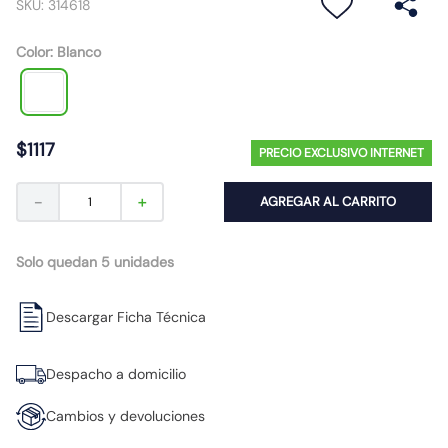
SKU
:
314618
10
.
emergencia
Color
:
Blanco
$
1117
PRECIO EXCLUSIVO INTERNET
－
＋
AGREGAR AL CARRITO
Solo quedan 5 unidades
Descargar Ficha Técnica
Despacho a domicilio
Cambios y devoluciones