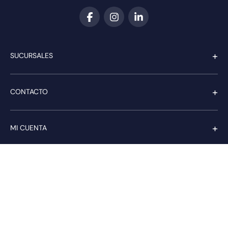
+
SUCURSALES
+
CONTACTO
+
MI CUENTA
+
SERVICIO AL CLIENTE
Pago seguro
Compra con confianza a través de: