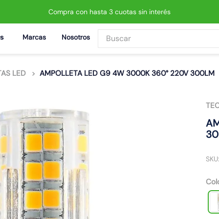
Compra con hasta 3 cuotas sin interés
Buscar
Marcas
Nosotros
BUSCADOS
AS LED
AMPOLLETA LED G9 4W 3000K 360° 220V 300LM
TE
 led neo
AM
30
SKU
Col