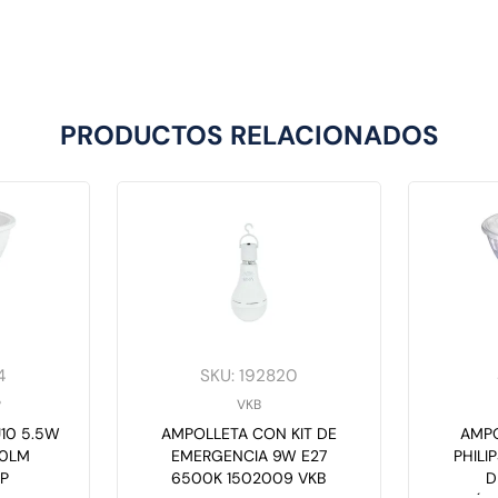
PRODUCTOS RELACIONADOS
4
SKU
:
192820
P
VKB
10 5.5W
AMPOLLETA CON KIT DE
AMPO
00LM
EMERGENCIA 9W E27
PHILI
P
6500K 1502009 VKB
D