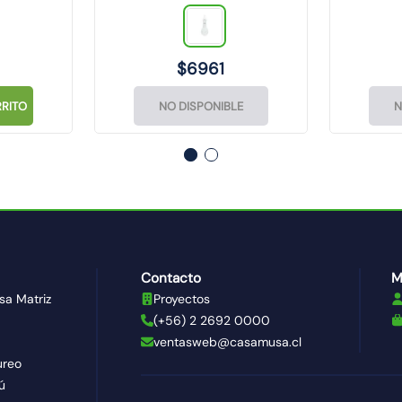
(9
$
6961
RITO
NO DISPONIBLE
N
Contacto
M
sa Matriz
Proyectos
(+56) 2 2692 0000
ventasweb@casamusa.cl
ureo
ú