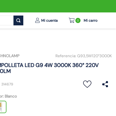
0
CHNOLAMP
Referencia:
G93,5W120°3000K
POLLETA LED G9 4W 3000K 360° 220V
0LM
:
314679
or
:
Blanco