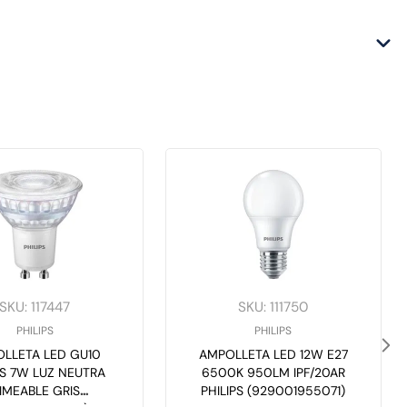
SKU
:
117447
SKU
:
111750
PHILIPS
PHILIPS
LLETA LED GU10
AMPOLLETA LED 12W E27
PS 7W LUZ NEUTRA
6500K 950LM IPF/20AR
IMEABLE GRIS
PHILIPS (929001955071)