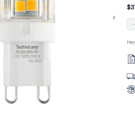
$
3
Hay