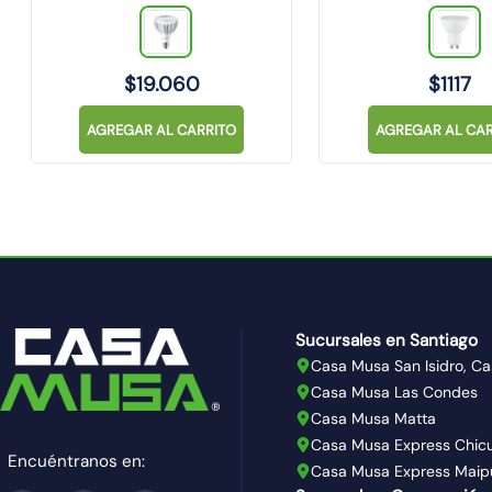
$
19
.
060
$
1117
AGREGAR AL CARRITO
AGREGAR AL CAR
Sucursales en Santiago
Casa Musa San Isidro, Ca
Casa Musa Las Condes
Casa Musa Matta
Casa Musa Express Chic
Encuéntranos en:
Casa Musa Express Maip