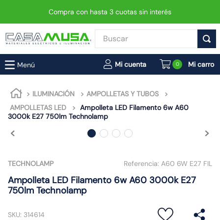
Compra con hasta 3 cuotas sin interés
Buscar
TÉRMINOS MÁS BUSCADOS
0
1
.
interruptor
2
.
enchufe
ILUMINACIÓN
AMPOLLETAS Y TUBOS
AMPOLLETAS LED
Ampolleta LED Filamento 6w A60
3
.
luminaria vial led neo
3000k E27 750lm Technolamp
4
.
foco
5
.
enchufes
6
.
matixgo
TECHNOLAMP
Referencia:
A60 6W E27 FIL
7
.
foco led
Ampolleta LED Filamento 6w A60 3000k E27
750lm Technolamp
8
.
ampolleta
9
.
proyector led
SKU
:
314614