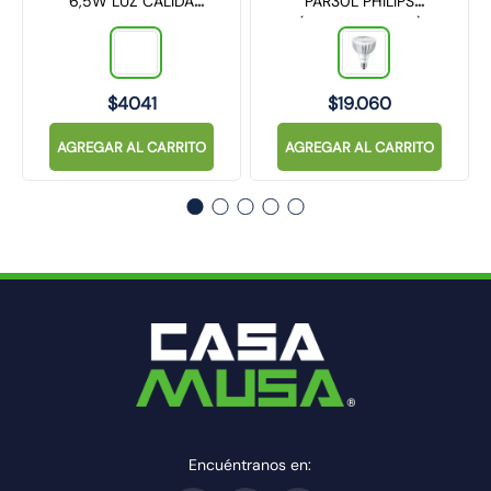
6,5W LUZ CÁLIDA
PAR30L PHILIPS
450LM
(929001354808)
$
4041
$
19
.
060
AGREGAR AL CARRITO
AGREGAR AL CARRITO
Encuéntranos en: