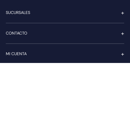
+
SUCURSALES
+
CONTACTO
+
MI CUENTA
+
SERVICIO AL CLIENTE
Pago seguro
Compra con confianza a través de: