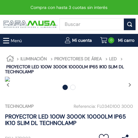
Compra con hasta 3 cuotas sin interés
Buscar
TÉRMINOS MÁS BUSCADOS
0
1
.
enchufe
2
.
interruptor
ILUMINACIÓN
PROYECTORES DE ÁREA
LED
PROYECTOR LED 100W 3000K 10000LM IP65 IK10 SLIM DL
3
.
foco
TECHNOLAMP
4
.
enchufes
5
.
luminaria vial led neo
6
.
matixgo
TECHNOLAMP
Referencia:
FL034D100 3000
7
.
foco led
PROYECTOR LED 100W 3000K 10000LM IP65
8
.
ampolleta
IK10 SLIM DL TECHNOLAMP
9
.
proyector led