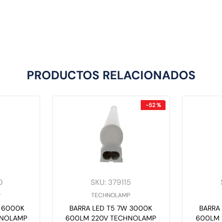
PRODUCTOS RELACIONADOS
-
52 %
0
SKU
:
379115
P
TECHNOLAMP
W 6000K
BARRA LED T5 7W 3000K
BARRA
HNOLAMP
600LM 220V TECHNOLAMP
600LM 