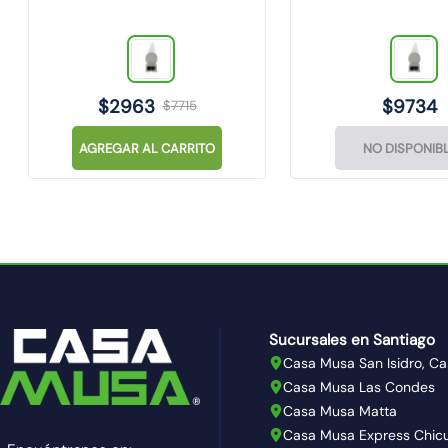
$
2963
$
9734
$
7715
AGREGAR AL CARRITO
NO DISPONIB
Sucursales en Santiago
Casa Musa San Isidro, Ca
Casa Musa Las Condes
Casa Musa Matta
Casa Musa Express Chic