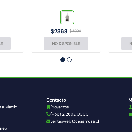
$
2368
$
4982
LE
NO DISPONIBLE
N
Contacto
M
sa Matriz
Proyectos
(+56) 2 2692 0000
ventasweb@casamusa.cl
ureo