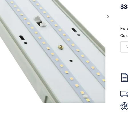
$
3
Est
Quie