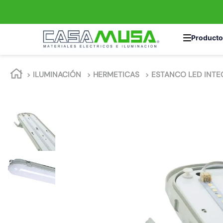
TÉRMINOS MÁS 
ILUMINACIÓN
HERMETICAS
ESTANCO LED INT
1
.
interruptor
2
.
enchufe
3
.
luminaria vial
4
.
foco
5
.
enchufes
6
.
matixgo
7
.
foco led
8
.
ampolleta
9
.
proyector led