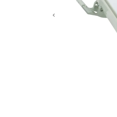
10
.
caja