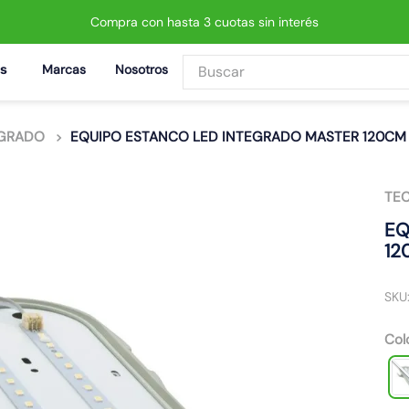
Compra con hasta 3 cuotas sin interés
Buscar
Marcas
Nosotros
BUSCADOS
EGRADO
EQUIPO ESTANCO LED INTEGRADO MASTER 120C
TE
 led neo
EQ
12
SKU
Col