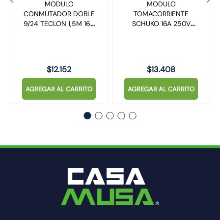
MODULO
MODULO
CONMUTADOR DOBLE
TOMACORRIENTE
9/24 TECLON 1,5M 16A
SCHUKO 16A 250V
250V SINTHESI BLUE
2P+T SINTHESI BLUE
NEGRO 392305
NEGRO 393305
$
12
.
152
$
13
.
408
AGREGAR AL CARRITO
AGREGAR AL CARRITO