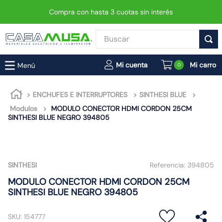
Compra con hasta 3 cuotas sin interés
Buscar
TÉRMINOS MÁS BUSCADOS
0
1
.
enchufe
2
.
interruptor
ENCHUFES E INTERRUPTORES
SINTHESI BLUE
Modulos
MODULO CONECTOR HDMI CORDON 25CM
3
.
luminaria vial led neo
SINTHESI BLUE NEGRO 394805
4
.
enchufes
5
.
foco
6
.
foco led
SINTHESI
Referencia:
394805
7
.
ampolleta
MODULO CONECTOR HDMI CORDON 25CM
SINTHESI BLUE NEGRO 394805
8
.
matixgo
9
.
proyector led
SKU
:
154777